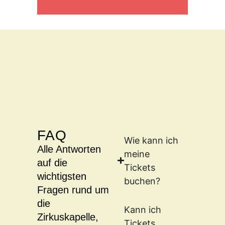
Erlebe deine
Lieblingsband
live!
Bleiben Sie immer auf dem Laufenden
über aktuelle Events, exklusive Angebote
und spannende Einblicke in die magische
Welt der Zirkuskapelle. Jetzt anmelden
und nichts verpassen!
FAQ
Wie kann ich
Alle Antworten
meine
NEWSLETTER
auf die
ANMELDEN
Tickets
wichtigsten
buchen?
Fragen rund um
die
Kann ich
Zirkuskapelle,
Tickets