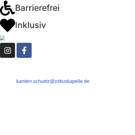
Barrierefrei
Inklusiv
Kontakt
Karsten Schütz
E-Mail:
karsten.schuetz@zirkuskapelle.de
Büro: 02238 / 4 78 50 74
Mobil: 0178 / 73 94 698
© 2025 Zirkuskapelle – Alle Rechte vorbehalten
Impressum